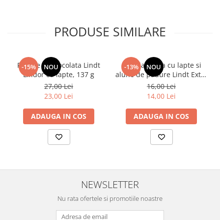
PRODUSE SIMILARE
Praline de ciocolata Lindt
Ciocolata fina cu lapte si
-15%
NOU
-13%
NOU
Lindor cu lapte, 137 g
alune de padure Lindt Extra
Creamy, 80 g
27,00 Lei
16,00 Lei
23,00 Lei
14,00 Lei
ADAUGA IN COS
ADAUGA IN COS
NEWSLETTER
Nu rata ofertele si promotiile noastre