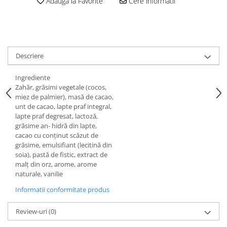
Adauga la Favorite
Cere informatii
Descriere
Ingrediente
Zahăr, grăsimi vegetale (cocos,
miez de palmier), masă de cacao,
unt de cacao, lapte praf integral,
lapte praf degresat, lactoză,
grăsime an- hidră din lapte,
cacao cu conținut scăzut de
grăsime, emulsifiant (lecitină din
soia), pastă de fistic, extract de
malț din orz, arome, arome
naturale, vanilie
Informatii conformitate produs
Review-uri
(0)