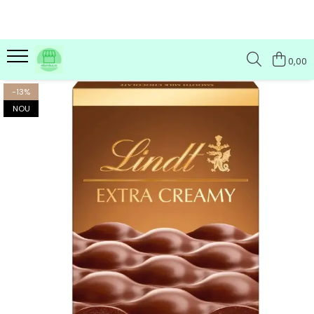
0,00
-13%
NOU