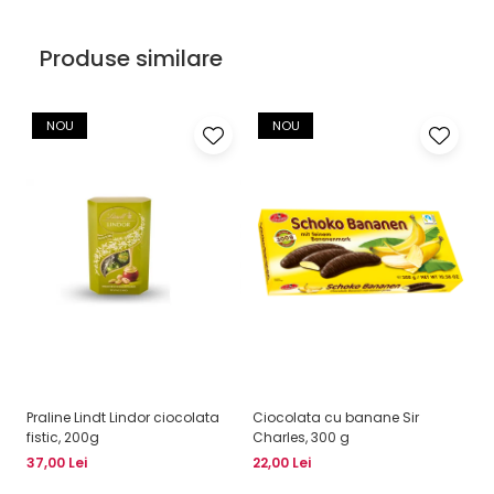
Produse similare
NOU
NOU
Praline Lindt Lindor ciocolata
Ciocolata cu banane Sir
St
fistic, 200g
Charles, 300 g
2
37,00 Lei
22,00 Lei
13