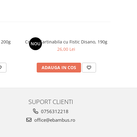
r 200g
Crema Tartinabila cu Fistic Disano, 190g
Ciocolata
NOU
-6%
26,00 Lei
ADAUGA IN COS
AD
SUPORT CLIENTI
0756312218
office@ebambus.ro