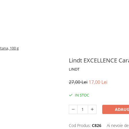
tana, 100 g
Lindt EXCELLENCE Cara
LINDT
27,00 Lei
17,00 Lei
IN STOC
ADAUG
Cod Produs:
C826
Ai nevoie de