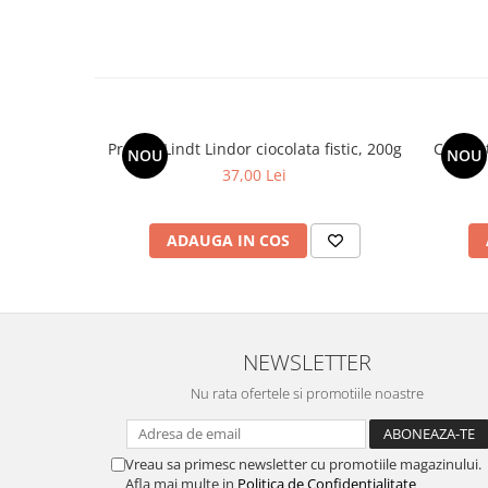
Praline Lindt Lindor ciocolata fistic, 200g
Ciocola
NOU
NOU
37,00 Lei
ADAUGA IN COS
NEWSLETTER
Nu rata ofertele si promotiile noastre
Vreau sa primesc newsletter cu promotiile magazinului.
Afla mai multe in
Politica de Confidentialitate