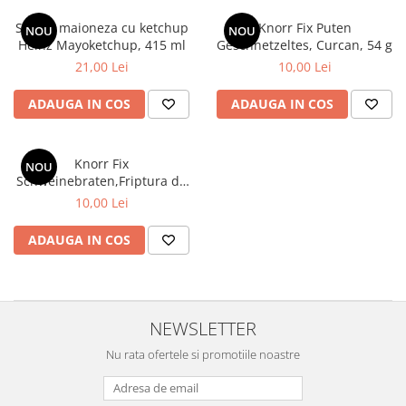
Sos de maioneza cu ketchup
Knorr Fix Puten
NOU
NOU
Heinz Mayoketchup, 415 ml
Geschnetzeltes, Curcan, 54 g
21,00 Lei
10,00 Lei
ADAUGA IN COS
ADAUGA IN COS
Knorr Fix
NOU
Schweinebraten,Friptura de
porc ,41 g
10,00 Lei
ADAUGA IN COS
NEWSLETTER
Nu rata ofertele si promotiile noastre