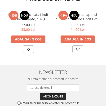
Praline de ciocolata Lindt
Ciocolata fina cu lapte si
-15%
NOU
-13%
NOU
Lindor cu lapte, 137 g
alune de padure Lindt Extra
Creamy, 80 g
27,00 Lei
16,00 Lei
23,00 Lei
14,00 Lei
ADAUGA IN COS
ADAUGA IN COS
NEWSLETTER
Nu rata ofertele si promotiile noastre
Vreau sa primesc newsletter cu promotiile