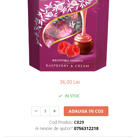
36,00 Lei
IN STOC
ADAUGA IN COS
Cod Produs:
C829
Ai nevoie de ajutor?
0756312218