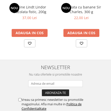
Praline Lindt Lindor
Ciocolata cu banane Sir
NOU
NOU
ciocolata fistic, 200g
Charles, 300 g
37,00 Lei
22,00 Lei
ADAUGA IN COS
ADAUGA IN COS
NEWSLETTER
Nu rata ofertele si promotiile noastre
Vreau sa primesc newsletter cu promotiile
magazinului. Afla mai multe in
Politica de
Confidentialitate