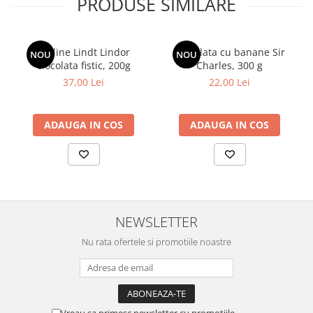
PRODUSE SIMILARE
Praline Lindt Lindor
Ciocolata cu banane Sir
NOU
NOU
ciocolata fistic, 200g
Charles, 300 g
37,00 Lei
22,00 Lei
ADAUGA IN COS
ADAUGA IN COS
NEWSLETTER
Nu rata ofertele si promotiile noastre