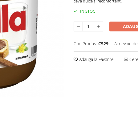
ceva dulce și reconfortant.
IN STOC
ADAUG
Cod Produs:
C529
Ai nevoie de
Adauga la Favorite
Cere 