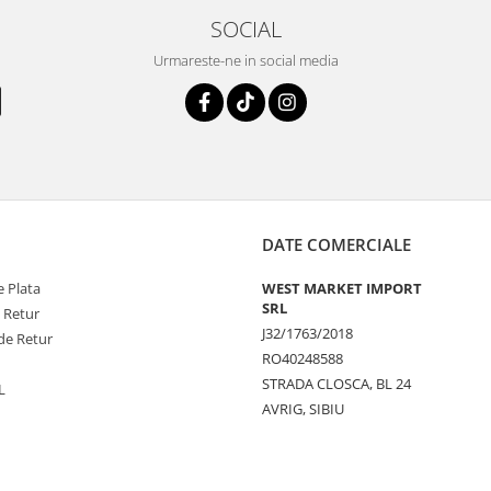
SOCIAL
Urmareste-ne in social media
DATE COMERCIALE
 Plata
WEST MARKET IMPORT
SRL
e Retur
J32/1763/2018
de Retur
RO40248588
STRADA CLOSCA, BL 24
L
AVRIG, SIBIU