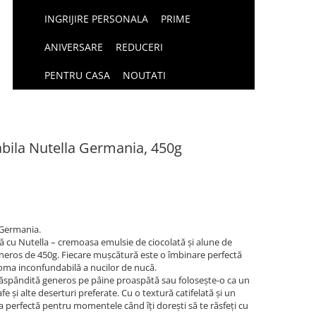
INGRIJIRE PERSONALA
PRIME
ANIVERSARE
REDUCERI
PENTRU CASA
NOUTATI
abila Nutella Germania, 450g
 Germania.
ă cu Nutella – cremoasa emulsie de ciocolată și alune de
eneros de 450g. Fiecare mușcătură este o îmbinare perfectă
aroma inconfundabilă a nucilor de nucă.
 răspândită generos pe pâine proaspătă sau folosește-o ca un
e și alte deserturi preferate. Cu o textură catifelată și un
ea perfectă pentru momentele când îți dorești să te răsfeți cu