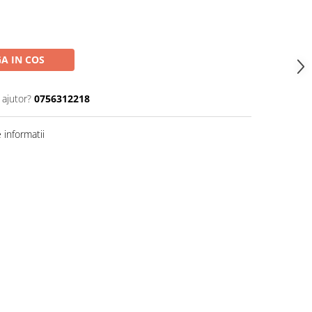
A IN COS
 ajutor?
0756312218
informatii