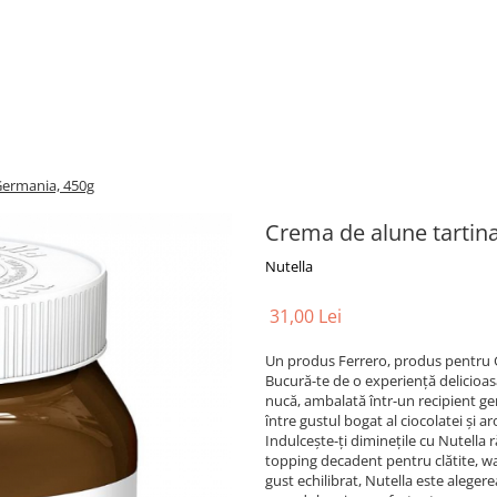
Germania, 450g
Crema de alune tartin
Nutella
31,00 Lei
Un produs Ferrero, produs pentru
Bucură-te de o experiență delicioas
nucă, ambalată într-un recipient g
între gustul bogat al ciocolatei și 
Indulcește-ți diminețile cu Nutella
topping decadent pentru clătite, waf
gust echilibrat, Nutella este aleger