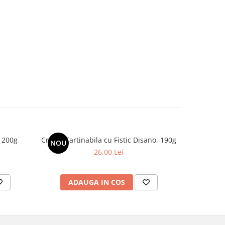
r 200g
Crema Tartinabila cu Fistic Disano, 190g
Ciocolata
NOU
-6%
26,00 Lei
ADAUGA IN COS
AD