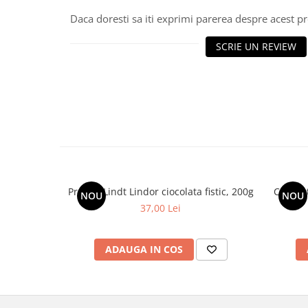
Daca doresti sa iti exprimi parerea despre acest 
SCRIE UN REVIEW
Praline Lindt Lindor ciocolata fistic, 200g
Ciocola
NOU
NOU
37,00 Lei
ADAUGA IN COS