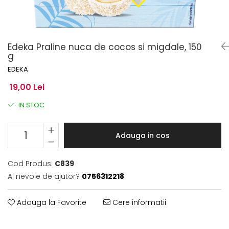
Edeka Praline nuca de cocos si migdale, 150
g
EDEKA
19,00 Lei
IN STOC
Adauga in cos
Cod Produs:
C839
Ai nevoie de ajutor?
0756312218
Adauga la Favorite
Cere informatii