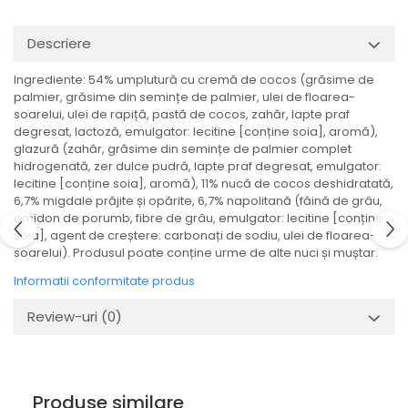
Descriere
Ingrediente: 54% umplutură cu cremă de cocos (grăsime de
palmier, grăsime din semințe de palmier, ulei de floarea-
soarelui, ulei de rapiță, pastă de cocos, zahăr, lapte praf
degresat, lactoză, emulgator: lecitine [conține soia], aromă),
glazură (zahăr, grăsime din semințe de palmier complet
hidrogenată, zer dulce pudră, lapte praf degresat, emulgator:
lecitine [conține soia], aromă), 11% nucă de cocos deshidratată,
6,7% migdale prăjite și opărite, 6,7% napolitană (făină de grâu,
amidon de porumb, fibre de grâu, emulgator: lecitine [conține
soia], agent de creștere: carbonați de sodiu, ulei de floarea-
soarelui). Produsul poate conține urme de alte nuci și muștar.
Informatii conformitate produs
Review-uri
(0)
Produse similare