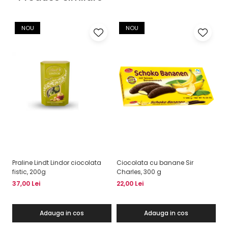
NOU
NOU
Praline Lindt Lindor ciocolata
Ciocolata cu banane Sir
St
fistic, 200g
Charles, 300 g
2
37,00 Lei
22,00 Lei
13
Adauga in cos
Adauga in cos