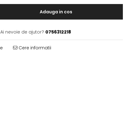
Adauga in cos
Ai nevoie de ajutor?
0756312218
te
Cere informatii