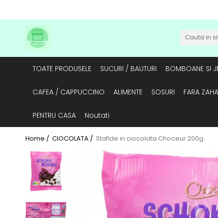
TOATE PRODUSELE
SUCURI / BAUTURI
BOMBOANE SI JE
CAFEA / CAPPUCCINO
ALIMENTE
SOSURI
FARA ZAH
PENTRU CASA
Noutati
Home /
CIOCOLATA /
Stafide in ciocolata Choceur 200g