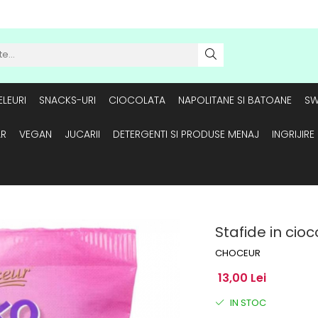
LEURI
SNACKS-URI
CIOCOLATA
NAPOLITANE SI BATOANE
SW
AR
VEGAN
JUCARII
DETERGENTI SI PRODUSE MENAJ
INGRIJIR
Stafide in cio
CHOCEUR
13,00 Lei
IN STOC