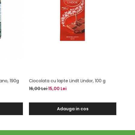
sano, 190g
Ciocolata cu lapte Lindt Lindor, 100 g
Crema
Germa
16,00 Lei
15,00 Lei
31,00 
Adauga in cos