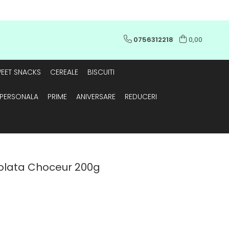
0756312218
0,00
EET SNACKS
CEREALE
BISCUITI
E PERSONALA
PRIME
ANIVERSARE
REDUCERI
colata Choceur 200g