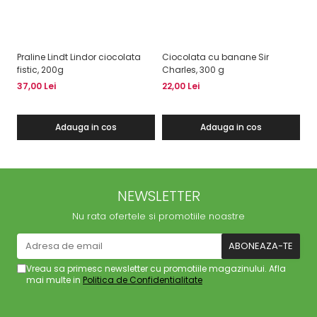
Praline Lindt Lindor ciocolata
Ciocolata cu banane Sir
St
fistic, 200g
Charles, 300 g
2
37,00 Lei
22,00 Lei
13
Adauga in cos
Adauga in cos
NEWSLETTER
Nu rata ofertele si promotiile noastre
Vreau sa primesc newsletter cu promotiile magazinului. Afla
mai multe in
Politica de Confidentialitate