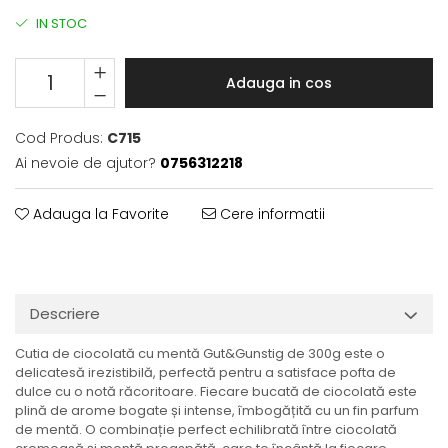
IN STOC
Adauga in cos
Cod Produs:
C715
Ai nevoie de ajutor?
0756312218
Adauga la Favorite
Cere informatii
Descriere
Cutia de ciocolată cu mentă Gut&Gunstig de 300g este o
delicatesă irezistibilă, perfectă pentru a satisface pofta de
dulce cu o notă răcoritoare. Fiecare bucată de ciocolată este
plină de arome bogate și intense, îmbogățită cu un fin parfum
de mentă. O combinație perfect echilibrată între ciocolată