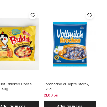
Hot Chicken Chese
Bomboane cu lapte Storck,
 140g
325g
i
21,00 Lei
Adauga in cos
Adauga in cos