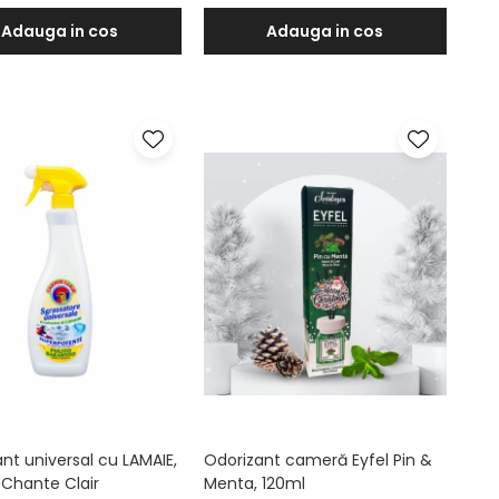
Adauga in cos
Adauga in cos
nt universal cu LAMAIE,
Odorizant cameră Eyfel Pin &
 Chante Clair
Menta, 120ml