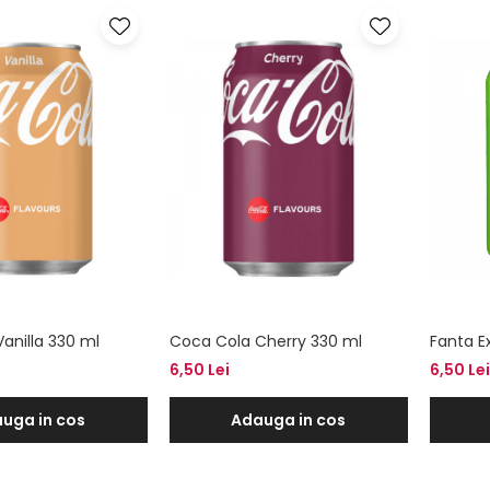
anilla 330 ml
Coca Cola Cherry 330 ml
Fanta E
6,50 Lei
6,50 Lei
uga in cos
Adauga in cos