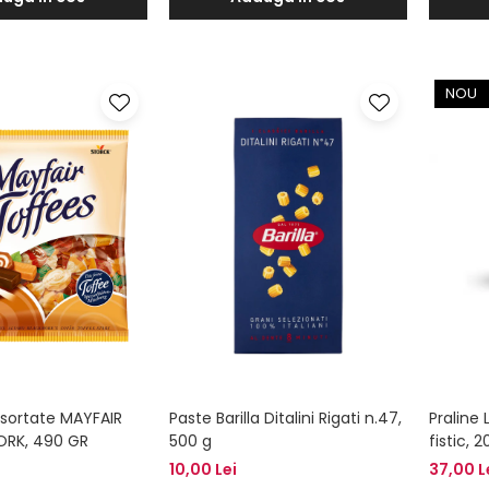
NOU
sortate MAYFAIR
Paste Barilla Ditalini Rigati n.47,
Praline 
ORK, 490 GR
500 g
fistic, 
10,00 Lei
37,00 L