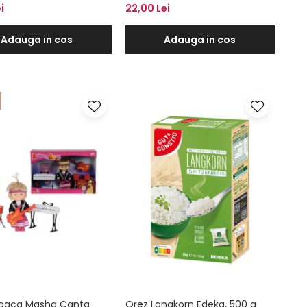
i
22,00 Lei
Adauga in cos
Adauga in cos
joaca Masha Canta
Orez Langkorn Edeka, 500 g