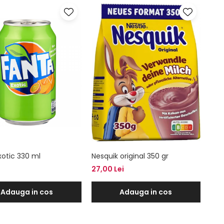
xotic 330 ml
Nesquik original 350 gr
27,00 Lei
Adauga in cos
Adauga in cos