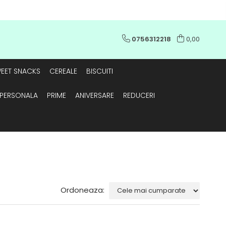
0756312218
0,00
EET SNACKS
CEREALE
BISCUITI
E PERSONALA
PRIME
ANIVERSARE
REDUCERI
Ordoneaza: