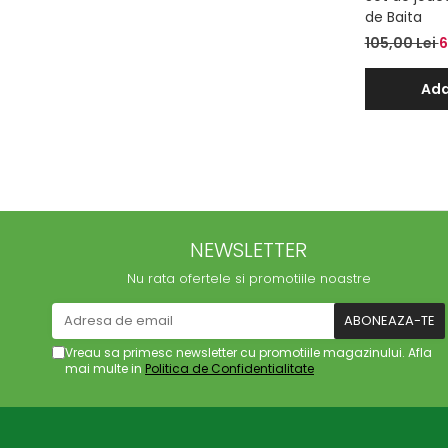
de Baita
105,00 Lei
6
Ada
NEWSLETTER
Nu rata ofertele si promotiile noastre
Vreau sa primesc newsletter cu promotiile magazinului. Afla
mai multe in
Politica de Confidentialitate