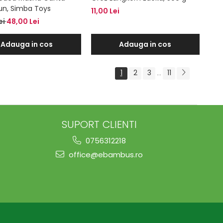
un, Simba Toys
11,00 Lei
ei
48,00 Lei
Adauga in cos
Adauga in cos
1
2
3
11
...
SUPORT CLIENTI
0756312218
office@ebambus.ro