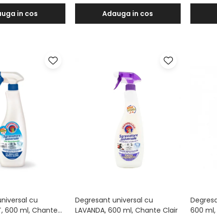
uga in cos
Adauga in cos
niversal cu
Degresant universal cu
Degresa
, 600 ml, Chante
LAVANDA, 600 ml, Chante Clair
600 ml,