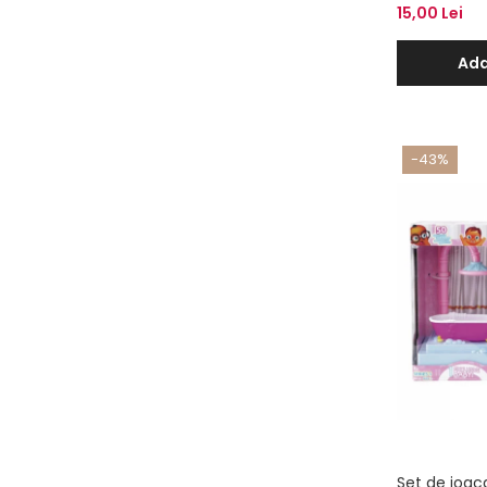
Clair
15,00 Lei
Ada
-43%
Set de joac