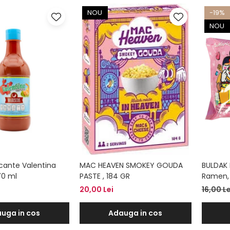
NOU
-19%
NOU
icante Valentina
MAC HEAVEN SMOKEY GOUDA
BULDAK 
70 ml
PASTE , 184 GR
Ramen,
20,00 Lei
16,00 L
uga in cos
Adauga in cos