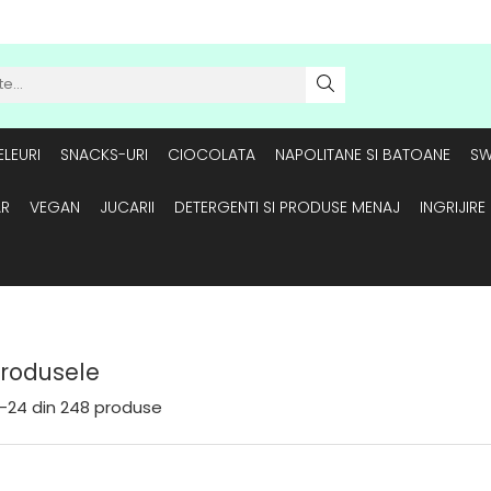
LEURI
SNACKS-URI
CIOCOLATA
NAPOLITANE SI BATOANE
SW
AR
VEGAN
JUCARII
DETERGENTI SI PRODUSE MENAJ
INGRIJIR
Produsele
-
24
din
248
produse