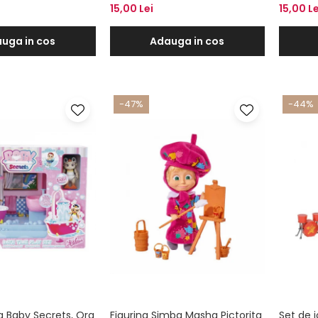
15,00 Lei
15,00 Le
uga in cos
Adauga in cos
-47%
-44%
a Baby Secrets, Ora
Figurina Simba Masha Pictorita
Set de 