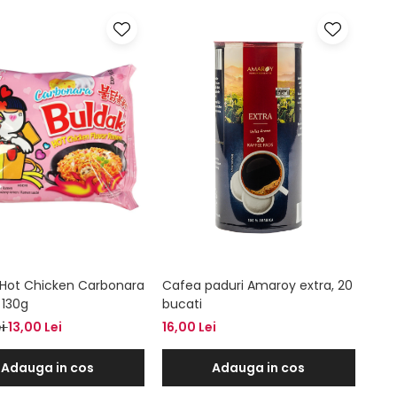
Hot Chicken Carbonara
Cafea paduri Amaroy extra, 20
 130g
bucati
ei
13,00 Lei
16,00 Lei
Adauga in cos
Adauga in cos