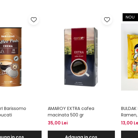
NOU
rI Barissomo
AMAROY EXTRA cafea
BULDAK 
bucati
macinata 500 gr
Ramen,
35,00 Lei
13,00 Le
uga in cos
Adauga in cos