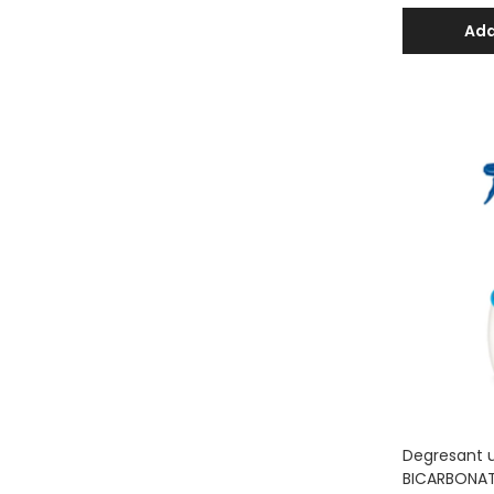
Ada
Degresant u
BICARBONAT