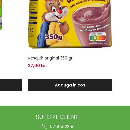
Nesquik original 350 gr
Sos S
ml
27,00 Lei
13,00 
Adauga in cos
SUPORT CLIENTI
0756312218