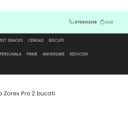
0756312218
0,00
EET SNACKS
CEREALE
BISCUITI
E PERSONALA
PRIME
ANIVERSARE
REDUCERI
 Zorex Pro 2 bucati