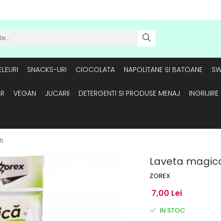
LEURI
SNACKS-URI
CIOCOLATA
NAPOLITANE SI BATOANE
SW
AR
VEGAN
JUCARII
DETERGENTI SI PRODUSE MENAJ
INGRIJIR
ti
Laveta magica
ZOREX
7,00 Lei
IN STOC