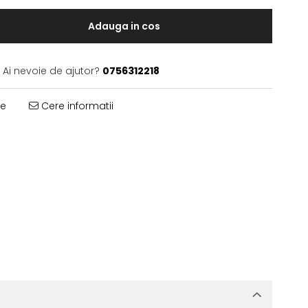
Adauga in cos
Ai nevoie de ajutor?
0756312218
te
Cere informatii