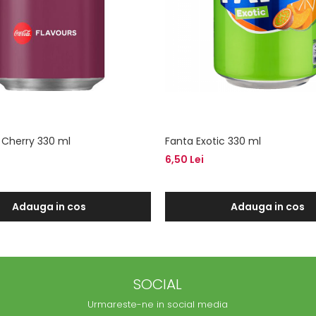
 Cherry 330 ml
Fanta Exotic 330 ml
6,50 Lei
Adauga in cos
Adauga in cos
SOCIAL
Urmareste-ne in social media