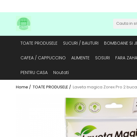
TOATE PRODUSELE
SUCURI / BAUTURI
BOMBOANE SI JE
CAFEA / CAPPUCCINO
ALIMENTE
SOSURI
FARA ZAH
PENTRU CASA
Noutati
Home /
TOATE PRODUSELE /
Laveta magica Zorex Pro 2 buca