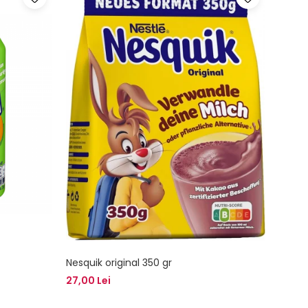
Nesquik original 350 gr
Sos S
ml
27,00 Lei
13,00 