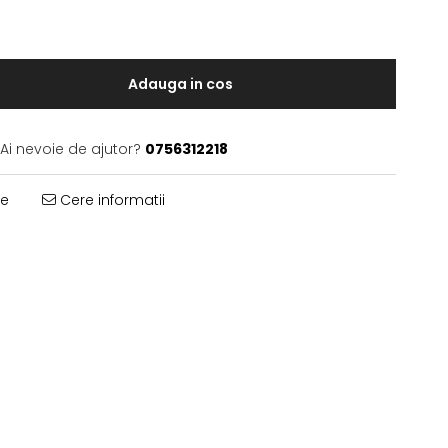
Adauga in cos
Ai nevoie de ajutor?
0756312218
te
Cere informatii