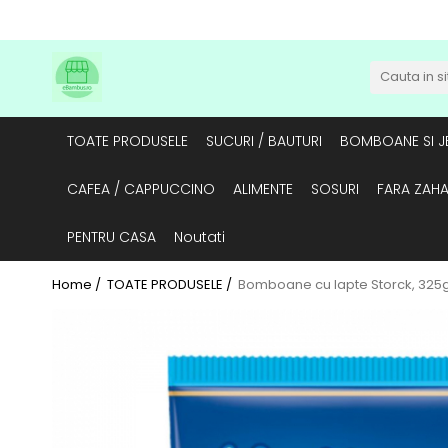
TOATE PRODUSELE
SUCURI / BAUTURI
BOMBOANE SI JE
CAFEA / CAPPUCCINO
ALIMENTE
SOSURI
FARA ZAH
PENTRU CASA
Noutati
Home /
TOATE PRODUSELE /
Bomboane cu lapte Storck, 325