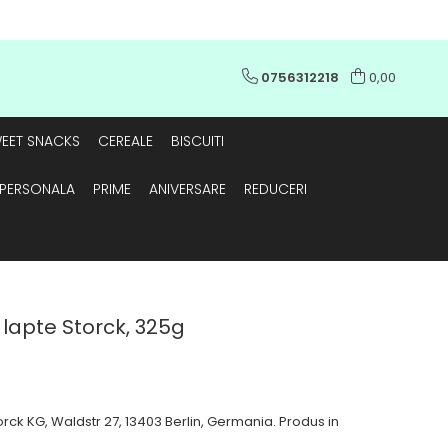
0756312218
0,00
EET SNACKS
CEREALE
BISCUITI
E PERSONALA
PRIME
ANIVERSARE
REDUCERI
apte Storck, 325g
rck KG, Waldstr 27, 13403 Berlin, Germania. Produs in