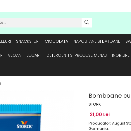
LEURI
SNACKS-URI
CIOCOLATA
NAPOLITANE SI BATOANE
SW
AR
VEGAN
JUCARII
DETERGENTI SI PRODUSE MENAJ
INGRIJIR
g
Bomboane cu l
STORK
21,00 Lei
Producator: August Sto
Germania.