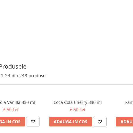
Produsele
1-
24
din
248
produse
ola Vanilla 330 ml
Coca Cola Cherry 330 ml
Fan
6,50 Lei
6,50 Lei
A IN COS
ADAUGA IN COS
ADAU