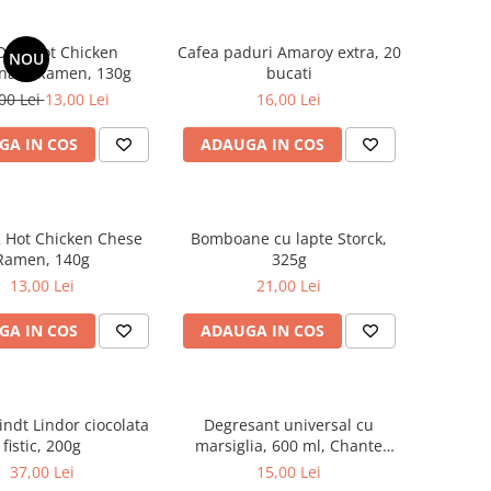
DAK Hot Chicken
Cafea paduri Amaroy extra, 20
NOU
nara Ramen, 130g
bucati
00 Lei
13,00 Lei
16,00 Lei
GA IN COS
ADAUGA IN COS
 Hot Chicken Chese
Bomboane cu lapte Storck,
Ramen, 140g
325g
13,00 Lei
21,00 Lei
GA IN COS
ADAUGA IN COS
indt Lindor ciocolata
Degresant universal cu
fistic, 200g
marsiglia, 600 ml, Chante
Clair
37,00 Lei
15,00 Lei