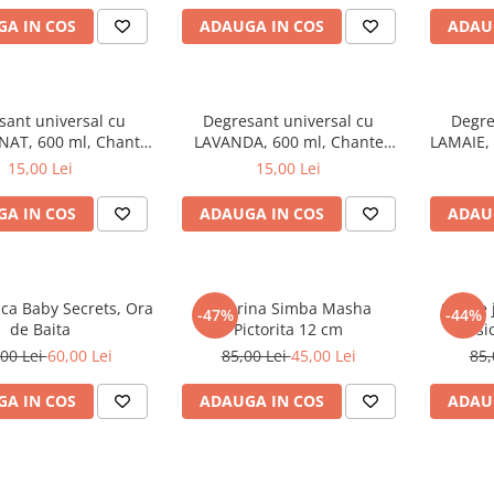
A IN COS
ADAUGA IN COS
ADAU
sant universal cu
Degresant universal cu
Degre
AT, 600 ml, Chante
LAVANDA, 600 ml, Chante
LAMAIE, 
Clair
Clair
15,00 Lei
15,00 Lei
A IN COS
ADAUGA IN COS
ADAU
aca Baby Secrets, Ora
Figurina Simba Masha
Set de
-47%
-44%
de Baita
Pictorita 12 cm
Music
00 Lei
60,00 Lei
85,00 Lei
45,00 Lei
85,
A IN COS
ADAUGA IN COS
ADAU