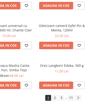
GA IN COS
ADAUGA IN COS
sant universal cu
Odorizant cameră Eyfel Pin &
600 ml, Chante Clair
Menta, 120ml
15,00 Lei
22,00 Lei
GA IN COS
ADAUGA IN COS
 joaca Masha Canta
Orez Langkorn Edeka, 500 g
 Fun, Simba Toys
11,00 Lei
00 Lei
48,00 Lei
GA IN COS
ADAUGA IN COS
1
2
3
11
...