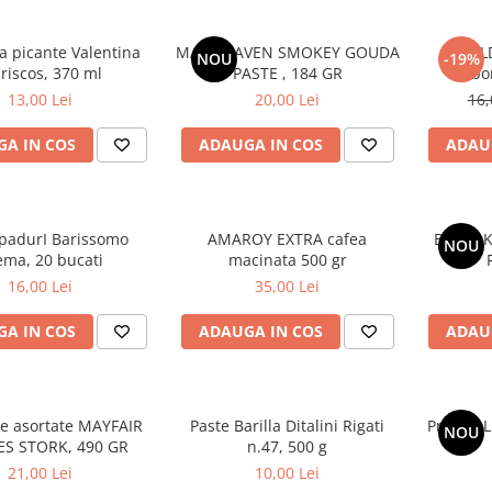
a picante Valentina
MAC HEAVEN SMOKEY GOUDA
BUL
NOU
-19%
riscos, 370 ml
PASTE , 184 GR
Carbo
13,00 Lei
20,00 Lei
16,
A IN COS
ADAUGA IN COS
ADAU
padurI Barissomo
AMAROY EXTRA cafea
BULDAK
NOU
ema, 20 bucati
macinata 500 gr
16,00 Lei
35,00 Lei
A IN COS
ADAUGA IN COS
ADAU
e asortate MAYFAIR
Paste Barilla Ditalini Rigati
Praline L
NOU
ES STORK, 490 GR
n.47, 500 g
21,00 Lei
10,00 Lei