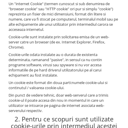
Un "internet Cookie" (termen cunoscut si sub denumirea de
"browser cookie" sau "HTTP cookie" ori pur si simplu "cookie")
reprezinta un fisier de mici dimensiuni, format din litere si
numere, care va fi stocat pe computerul, terminalul mobil sau pe
alte echipamente ale unui utilizator prin intermediul carora se
acceseaza internetul.
Cookie-urile sunt instalate prin solicitarea emisa de un web-
server catre un browser (de ex. Internet Explorer, Firefox,
Chrome).
Cookie-urile odata instalate au o durata de existenta
determinata, ramanand "pasive", in sensul ca nu contin
programe software, virusi sau spyware si nu vor accesa
informatiile de pe hard driverul utilizatorului pe al carui
echipament au fost instalate.
Un cookie este format din doua parti:numele cookie-ului si
continutul / valoarea cookie-ului.
Din punct de vedere tehnic, doar web-serverul care a trimis
cookie-ul il poate accesa din nou in momentul in care un
utilizator se intoarce pe pagina de internet asociata web-
serverului respectiv.
2. Pentru ce scopuri sunt utilizate
cookie-urile prin intermediul acestei