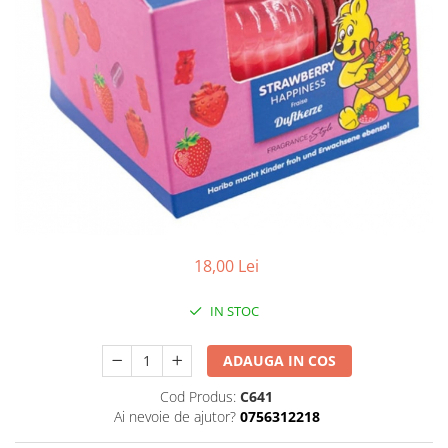
18,00 Lei
IN STOC
ADAUGA IN COS
Cod Produs:
C641
Ai nevoie de ajutor?
0756312218