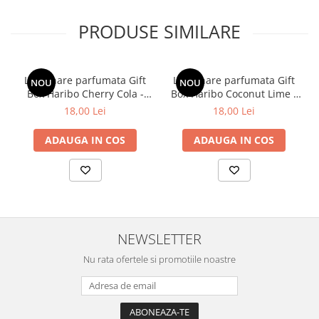
PRODUSE SIMILARE
Lumanare parfumata Gift
Lumanare parfumata Gift
NOU
NOU
Box Haribo Cherry Cola -
Box Haribo Coconut Lime -
85g
85g
18,00 Lei
18,00 Lei
ADAUGA IN COS
ADAUGA IN COS
NEWSLETTER
Nu rata ofertele si promotiile noastre