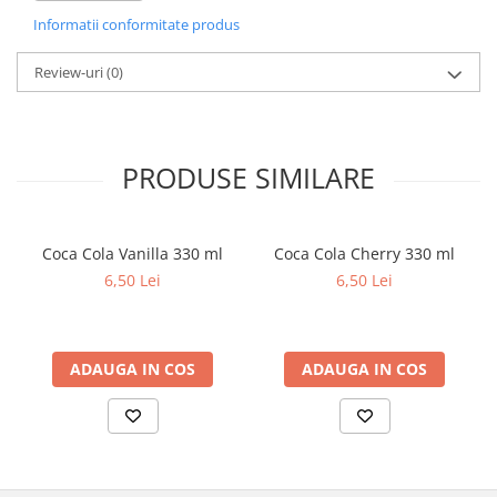
Note de vârf:
Mosc, Vanilie, Zmeură, Fasole Tonka
Informatii conformitate produs
Note de mijloc:
Scorțișoară, Anason, Prună
Note de bază:
Măr, Cireșe, Căpșuni
Durata de ardere a lumânării: ~ 20 h
Review-uri
(0)
PRODUSE SIMILARE
Coca Cola Vanilla 330 ml
Coca Cola Cherry 330 ml
6,50 Lei
6,50 Lei
ADAUGA IN COS
ADAUGA IN COS