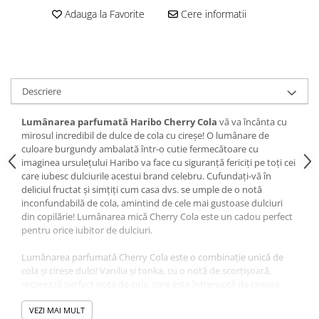
Adauga la Favorite
Cere informatii
Descriere
Lumânarea parfumată Haribo Cherry Cola
vă va încânta cu
mirosul incredibil de dulce de cola cu cireșe! O lumânare de
culoare burgundy ambalată într-o cutie fermecătoare cu
imaginea ursulețului Haribo va face cu siguranță fericiți pe toți cei
care iubesc dulciurile acestui brand celebru. Cufundați-vă în
deliciul fructat și simțiți cum casa dvs. se umple de o notă
inconfundabilă de cola, amintind de cele mai gustoase dulciuri
din copilărie! Lumânarea mică Cherry Cola este un cadou perfect
pentru orice iubitor de dulciuri.
Lumânarea parfumată Cherry Cola este o combinație unică de
cola și cireșe dulci! Vanilia și tonka, cu o notă de scorțișoară,
recreează perfect nota de cola, care este întreruptă de cireașa
suculentă. Un duo uimitor care îi încântă pe fanii dulciurilor.
VEZI MAI MULT