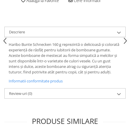
Adauga la Favorite
Cere informatii
Descriere
Haribo Bunte Schnecken 160 g reprezintă o delicioasă și colorată
experiență de răsfăț pentru iubitorii de bomboane gumate.
Aceste bomboane de mestecat au forma simpatică a melcilor și
sunt disponibile într-o varietate de culori vesele. Cu un gust
intens și dulce, aceste bomboane atrag cu siguranță atenția
tuturor, fiind potrivite atât pentru copii, cât și pentru adulți.
Informatii conformitate produs
Review-uri
(0)
PRODUSE SIMILARE