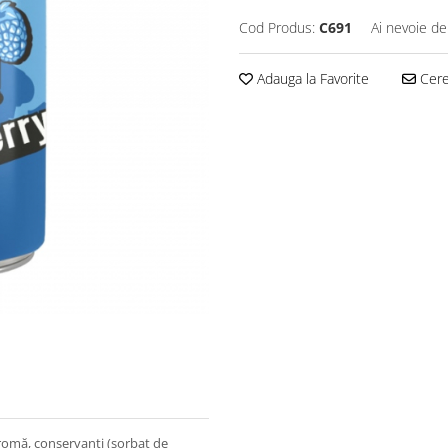
Cod Produs:
C691
Ai nevoie de
Adauga la Favorite
Cere 
aromă, conservanți (sorbat de