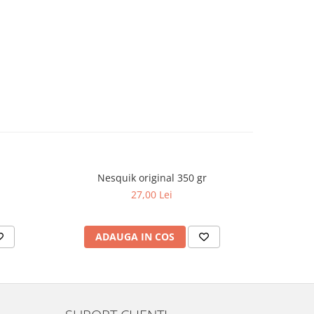
Nesquik original 350 gr
Warheads
NOU
carbo
27,00 Lei
ADAUGA IN COS
AD