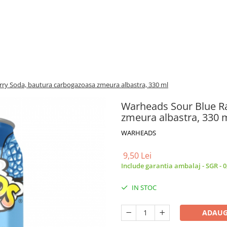
ry Soda, bautura carbogazoasa zmeura albastra, 330 ml
Warheads Sour Blue R
zmeura albastra, 330 
WARHEADS
9,50 Lei
Include garantia ambalaj - SGR - 0
IN STOC
ADAUG