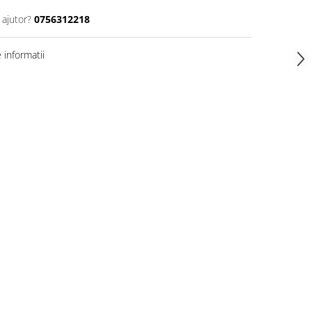
 ajutor?
0756312218
informatii