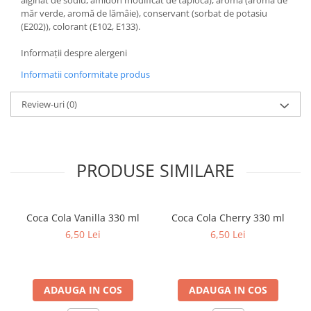
alginat de sodiu, amidon modificat de tapioca), aromă (aromă de
măr verde, aromă de lămâie), conservant (sorbat de potasiu
(E202)), colorant (E102, E133).
Informații despre alergeni
Informatii conformitate produs
Review-uri
(0)
PRODUSE SIMILARE
Coca Cola Vanilla 330 ml
Coca Cola Cherry 330 ml
6,50 Lei
6,50 Lei
ADAUGA IN COS
ADAUGA IN COS