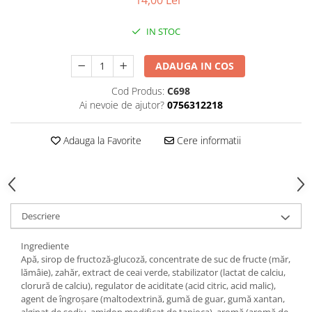
14,00 Lei
IN STOC
ADAUGA IN COS
Cod Produs:
C698
Ai nevoie de ajutor?
0756312218
Adauga la Favorite
Cere informatii
Descriere
Ingrediente
Apă, sirop de fructoză-glucoză, concentrate de suc de fructe (măr,
lămâie), zahăr, extract de ceai verde, stabilizator (lactat de calciu,
clorură de calciu), regulator de aciditate (acid citric, acid malic),
agent de îngroșare (maltodextrină, gumă de guar, gumă xantan,