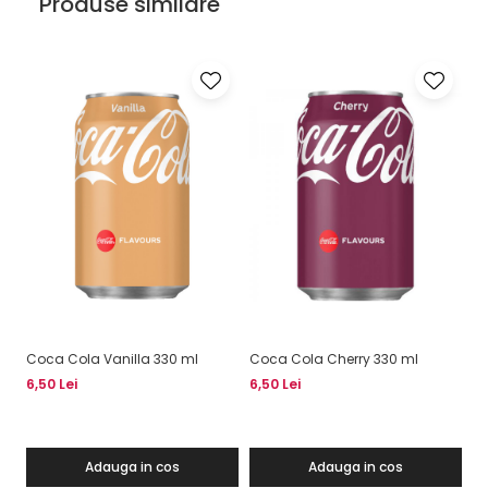
Produse similare
Coca Cola Vanilla 330 ml
Coca Cola Cherry 330 ml
Fa
6,50 Lei
6,50 Lei
6,
Adauga in cos
Adauga in cos