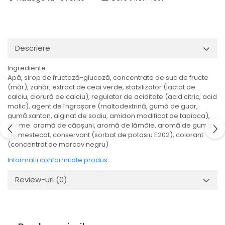
Descriere
Ingrediente
Apă, sirop de fructoză-glucoză, concentrate de suc de fructe
(măr), zahăr, extract de ceai verde, stabilizator (lactat de
calciu, clorură de calciu), regulator de aciditate (acid citric, acid
malic), agent de îngroșare (maltodextrină, gumă de guar,
gumă xantan, alginat de sodiu, amidon modificat de tapioca),
arome: aromă de căpșuni, aromă de lămâie, aromă de gumă
de mestecat, conservant (sorbat de potasiu E202), colorant
(concentrat de morcov negru)
Informatii conformitate produs
Review-uri
(0)