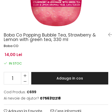
Boba Co Popping Bubble Tea, Strawberry &
Lemon with green tea, 330 ml
Boba CO
14,00 Lei
IN STOC
Adauga in cos
Cod Produs:
C699
Ai nevoie de ajutor?
0756312218
Adauga la Favorite
Cere informatii