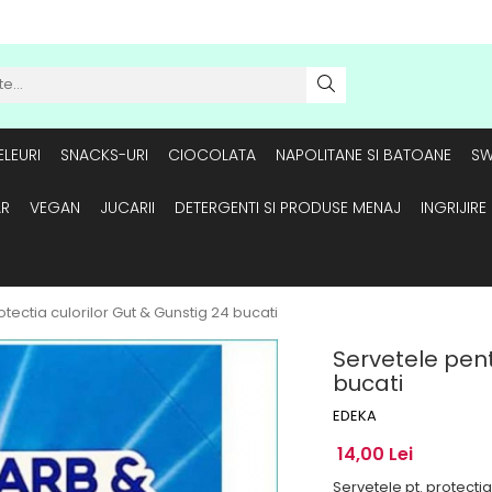
LEURI
SNACKS-URI
CIOCOLATA
NAPOLITANE SI BATOANE
SW
AR
VEGAN
JUCARII
DETERGENTI SI PRODUSE MENAJ
INGRIJIR
tectia culorilor Gut & Gunstig 24 bucati
Servetele pent
bucati
EDEKA
14,00 Lei
Servetele pt. protectia