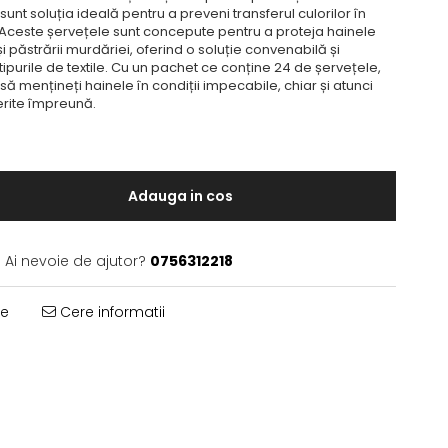
unt soluția ideală pentru a preveni transferul culorilor în
r. Aceste șervețele sunt concepute pentru a proteja hainele
i păstrării murdăriei, oferind o soluție convenabilă și
tipurile de textile. Cu un pachet ce conține 24 de șervețele,
să mențineți hainele în condiții impecabile, chiar și atunci
ferite împreună.
Adauga in cos
Ai nevoie de ajutor?
0756312218
te
Cere informatii