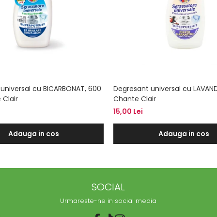
universal cu BICARBONAT, 600
Degresant universal cu LAVAND
 Clair
Chante Clair
15,00 Lei
Adauga in cos
Adauga in cos
SOCIAL
Urmareste-ne in social media