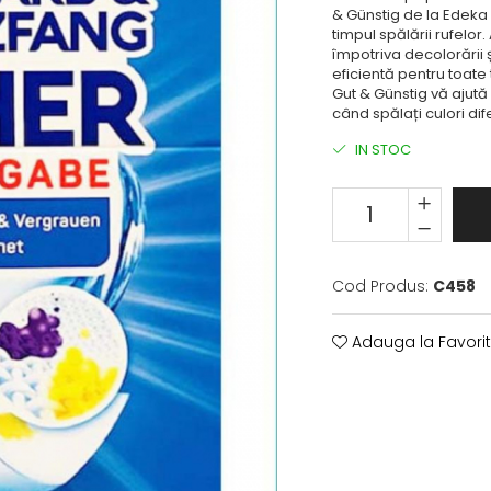
& Günstig de la Edeka s
timpul spălării rufelo
împotriva decolorării ș
eficientă pentru toate 
Gut & Günstig vă ajută 
când spălați culori di
IN STOC
Cod Produs:
C458
Adauga la Favori