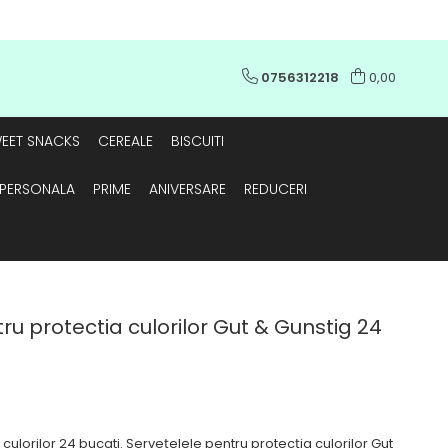
0756312218
0,00
EET SNACKS
CEREALE
BISCUITI
E PERSONALA
PRIME
ANIVERSARE
REDUCERI
ru protectia culorilor Gut & Gunstig 24
 culorilor 24 bucati. Șervețelele pentru protecția culorilor Gut