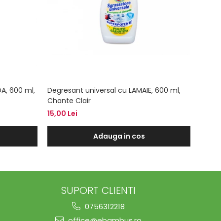
A, 600 ml,
Degresant universal cu LAMAIE, 600 ml,
Odori
Chante Clair
120ml
15,00 Lei
22,00
Adauga in cos
SUPORT CLIENTI
0756312218
office@ebambus.ro