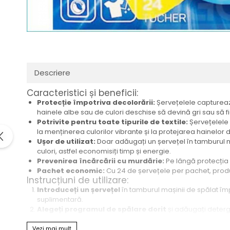
Descriere
Caracteristici și beneficii:
Protecție împotriva decolorării:
Șervețelele capturează
hainele albe sau de culori deschise să devină gri sau să f
Potrivite pentru toate tipurile de textile:
Șervețelele 
la menținerea culorilor vibrante și la protejarea hainelor d
Ușor de utilizat:
Doar adăugați un șervețel în tamburul m
culori, astfel economisiți timp și energie.
Prevenirea încărcării cu murdărie:
Pe lângă protecția c
Pachet economic:
Cu 24 de șervețele per pachet, produs
Instrucțiuni de utilizare:
Introduceți un șervețel
în tamburul mașinii de spălat împ
suplimentară.
Alegeți programul de spălare dorit
și adăugați deterg
La finalul spălării,
îndepărtați și aruncați șervețelul folosi
Vezi mai mult