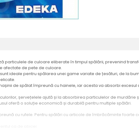
 particulele de culoare eliberate în timpul spălării, prevenind transf
ie afectate de pete de culoare.
sunt ideale pentru spălarea unei game variate de țesături, de la bumb
elicate.
așinii de spălat împreună cu hainele, iar acesta va absorbi excesul 
ulorilor, șervețelele ajută și la absorbirea particulelor de murdărie 
ul oferă o soluție economică și durabilă pentru multiple spălări.
reună cu rufele. Pentru spălări cu articole de îmbrăcăminte foarte col
entul ca de obicei.
t. Acesta nu trebuie reutilizat.