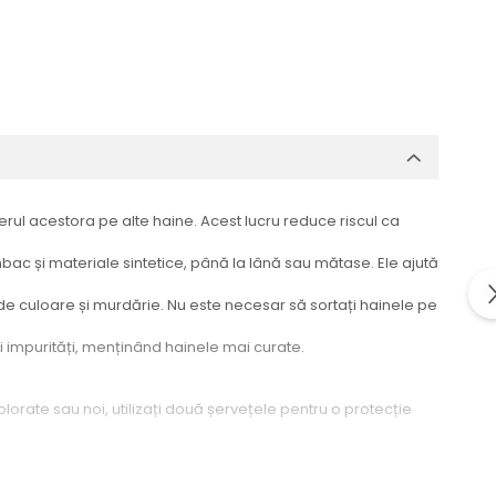
erul acestora pe alte haine. Acest lucru reduce riscul ca
ac și materiale sintetice, până la lână sau mătase. Ele ajută
de culoare și murdărie. Nu este necesar să sortați hainele pe
și impurități, menținând hainele mai curate.
orate sau noi, utilizați două șervețele pentru o protecție