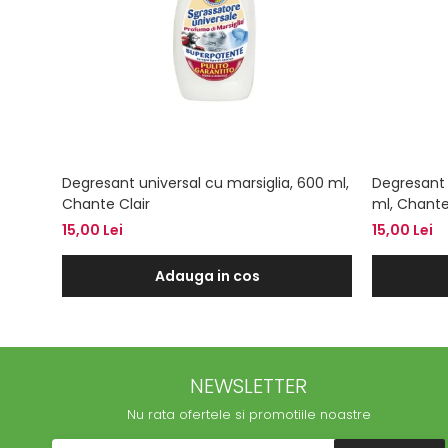
Degresant universal cu marsiglia, 600 ml,
Degresant 
Chante Clair
ml, Chante
15,00 Lei
15,00 Lei
Adauga in cos
NEWSLETTER
Nu rata ofertele si promotiile noastre