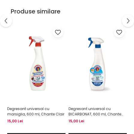
Produse similare
Degresant universal cu
Degresant universal cu
De
marsiglia, 600 ml, Chante Clair
BICARBONAT, 600 ml, Chante
LA
Clair
15,00 Lei
15,00 Lei
15