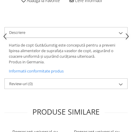
Adauga la Favorite
Cere informatii
Descriere
Hartia de copt Gut&Gunstig este concepută pentru a preveni
lipirea alimentelor de suprafața vaselor de copt, asigurând o
coacere uniformă și ușurând curățarea ulterioară.
Produs in Germania.
Informatii conformitate produs
Review-uri
(0)
PRODUSE SIMILARE
Degresant universal cu
Degresant universal cu