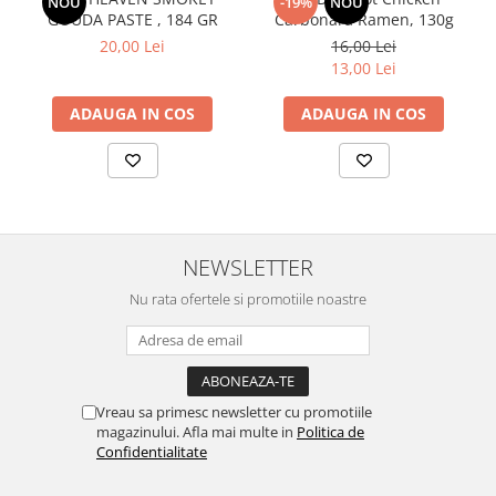
NOU
-19%
NOU
GOUDA PASTE , 184 GR
Carbonara Ramen, 130g
20,00 Lei
16,00 Lei
13,00 Lei
ADAUGA IN COS
ADAUGA IN COS
NEWSLETTER
Nu rata ofertele si promotiile noastre
Vreau sa primesc newsletter cu promotiile
magazinului. Afla mai multe in
Politica de
Confidentialitate