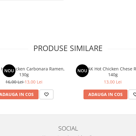
PRODUSE SIMILARE
Hot Chicken Carbonara Ramen,
BULDAK Hot Chicken Chese 
NOU
NOU
130g
140g
16,00 Lei
13,00 Lei
13,00 Lei
ADAUGA IN COS
ADAUGA IN COS
SOCIAL