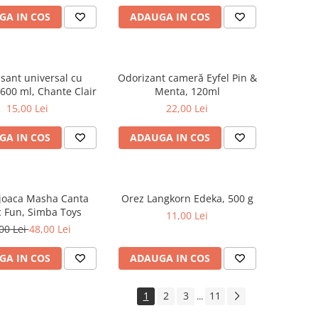
GA IN COS
ADAUGA IN COS
sant universal cu
Odorizant cameră Eyfel Pin &
600 ml, Chante Clair
Menta, 120ml
15,00 Lei
22,00 Lei
GA IN COS
ADAUGA IN COS
 joaca Masha Canta
Orez Langkorn Edeka, 500 g
 Fun, Simba Toys
11,00 Lei
00 Lei
48,00 Lei
GA IN COS
ADAUGA IN COS
1
2
3
11
...