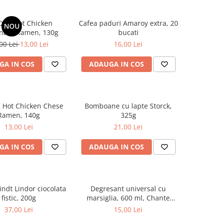
DAK Hot Chicken
Cafea paduri Amaroy extra, 20
NOU
nara Ramen, 130g
bucati
00 Lei
13,00 Lei
16,00 Lei
GA IN COS
ADAUGA IN COS
 Hot Chicken Chese
Bomboane cu lapte Storck,
Ramen, 140g
325g
13,00 Lei
21,00 Lei
GA IN COS
ADAUGA IN COS
indt Lindor ciocolata
Degresant universal cu
fistic, 200g
marsiglia, 600 ml, Chante
Clair
37,00 Lei
15,00 Lei