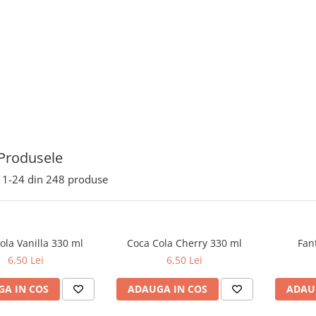
Produsele
1-
24
din
248
produse
ola Vanilla 330 ml
Coca Cola Cherry 330 ml
Fan
6,50 Lei
6,50 Lei
A IN COS
ADAUGA IN COS
ADAU