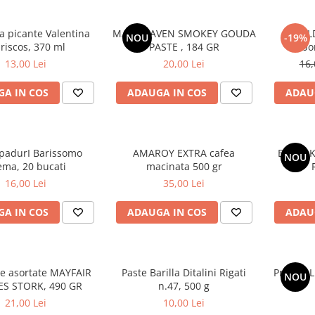
a picante Valentina
MAC HEAVEN SMOKEY GOUDA
BUL
NOU
-19%
riscos, 370 ml
PASTE , 184 GR
Carbo
13,00 Lei
20,00 Lei
16,
A IN COS
ADAUGA IN COS
ADAU
padurI Barissomo
AMAROY EXTRA cafea
BULDAK
NOU
ema, 20 bucati
macinata 500 gr
16,00 Lei
35,00 Lei
A IN COS
ADAUGA IN COS
ADAU
e asortate MAYFAIR
Paste Barilla Ditalini Rigati
Praline L
NOU
ES STORK, 490 GR
n.47, 500 g
21,00 Lei
10,00 Lei