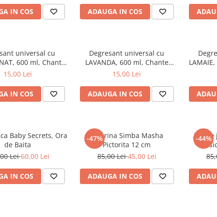
A IN COS
ADAUGA IN COS
ADAU
sant universal cu
Degresant universal cu
Degre
AT, 600 ml, Chante
LAVANDA, 600 ml, Chante
LAMAIE, 
Clair
Clair
15,00 Lei
15,00 Lei
A IN COS
ADAUGA IN COS
ADAU
aca Baby Secrets, Ora
Figurina Simba Masha
Set de
-47%
-44%
de Baita
Pictorita 12 cm
Music
00 Lei
60,00 Lei
85,00 Lei
45,00 Lei
85,
A IN COS
ADAUGA IN COS
ADAU