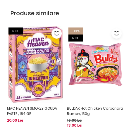
Produse similare
NOU
-19%
NOU
MAC HEAVEN SMOKEY GOUDA
BULDAK Hot Chicken Carbonara
BU
PASTE , 184 GR
Ramen, 130g
R
20,00 Lei
16,00 Lei
13
13,00 Lei