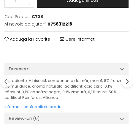
Adauga in cos
Cod Produs:
C738
Ai nevoie de ajutor?
0756312218
Adauga la Favorite
Cere informatii
Descriere
Ingrediente: Hibiscus1, componente de măr, mere1, 8% frunze
de mur dulce, aromă naturală, acidifiant: acid citric; 0,1%
căpșuni, 0,1% coacăze negre, 0,1% zmeură, 0,1% mure. 50%
certificat Rainforest Alliance.
Informatii conformitate produs
Review-uri
(0)