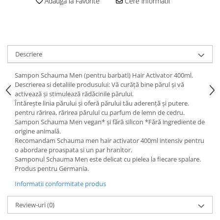
Adauga la Favorite
Cere informatii
Descriere
Sampon Schauma Men (pentru barbati) Hair Activator 400ml.
Descrierea si detaliile produsului: Vă curăță bine părul și vă
activează și stimulează rădăcinile părului.
Întărește linia părului și oferă părului tău aderență și putere.
pentru rărirea, rărirea părului cu parfum de lemn de cedru.
Sampon Schauma Men vegan* și fără silicon *Fără ingrediente de
origine animală.
Recomandam Schauma men hair activator 400ml intensiv pentru
o abordare proaspata si un par hranitor.
Samponul Schauma Men este delicat cu pielea la fiecare spalare.
Produs pentru Germania.
Informatii conformitate produs
Review-uri
(0)