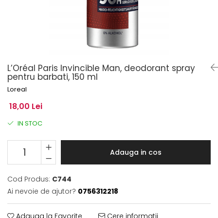
L’Oréal Paris Invincible Man, deodorant spray
pentru barbati, 150 ml
Loreal
18,00 Lei
IN STOC
Adauga in cos
Cod Produs:
C744
Ai nevoie de ajutor?
0756312218
Adauga la Favorite
Cere informatii