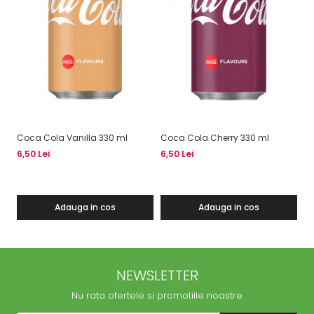
Coca Cola Vanilla 330 ml
Coca Cola Cherry 330 ml
Fa
6,50 Lei
6,50 Lei
6,
Adauga in cos
Adauga in cos
NEWSLETTER
Nu rata ofertele si promotiile noastre