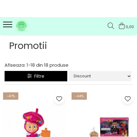
0,00
Promotii
Afiseaza:
1-
18
din
18
produse
Filtre
-47%
-44%