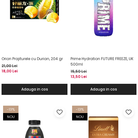
Orion Prajiturele cu Durian, 204 gr
Prime Hydration FUTURE FREEZE, UK
500ml
21,00 Lei
18,00 Lei
15,50 Lei
13,50 Lei
Adauga in cos
Adauga in cos
-13%
-13%
NOU
NOU