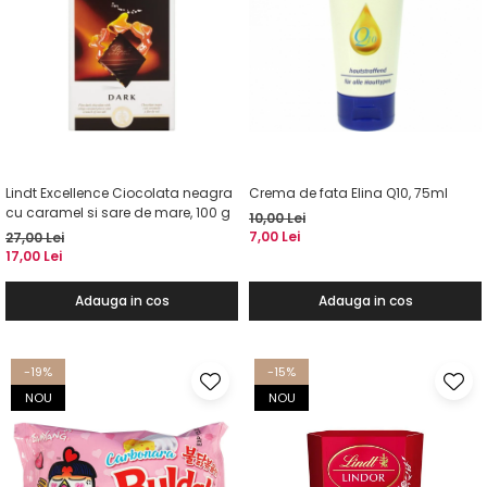
Lindt Excellence Ciocolata neagra
Crema de fata Elina Q10, 75ml
cu caramel si sare de mare, 100 g
10,00 Lei
7,00 Lei
27,00 Lei
17,00 Lei
Adauga in cos
Adauga in cos
-19%
-15%
NOU
NOU