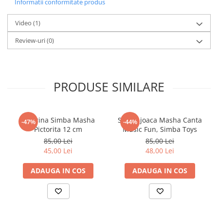
Informatii conformitate produs
1 figurina exclusiva Baby Secrets,
1 cadita de baie cu dus,
Video
(1)
1 chiuveta
1 certificat de nastere,
Review-uri
(0)
Ghidul Colectionarului.
Dimensiune: 20.5 x 26 x 12 cm.
Varsta: 4 ani+.
PRODUSE SIMILARE
Figurina Simba Masha
Set de joaca Masha Canta
-47%
-44%
Pictorita 12 cm
Music Fun, Simba Toys
85,00 Lei
85,00 Lei
45,00 Lei
48,00 Lei
ADAUGA IN COS
ADAUGA IN COS