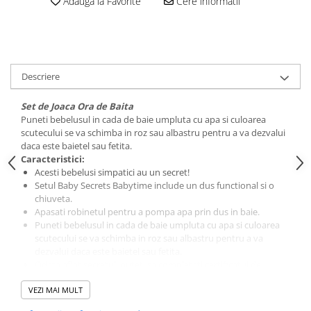
Adauga la Favorite
Cere informatii
Descriere
Set de Joaca Ora de Baita
Puneti bebelusul in cada de baie umpluta cu apa si culoarea
scutecului se va schimba in roz sau albastru pentru a va dezvalui
daca este baietel sau fetita.
Caracteristici:
Acesti bebelusi simpatici au un secret!
Setul Baby Secrets Babytime include un dus functional si o
chiuveta.
Apasati robinetul pentru a pompa apa prin dus in baie.
Puneti bebelusul in cada de baie umpluta cu apa si culoarea
scutecului se va schimba in roz sau albastru pentru a va
dezvalui daca este baietel sau fetita.
Odata aflat secretul, puteti sa completati certificatul de
nastere.
VEZI MAI MULT
Colectionati toate jucariile Baby Secrets si cautati piesele rare.
Pachetul include: