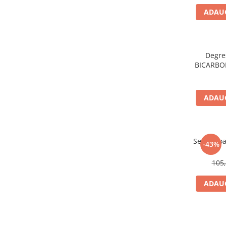
ADAUG
Degre
BICARBON
ADAUG
Set de jo
-43%
105,
ADAUG