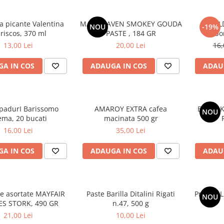
a picante Valentina
MAC HEAVEN SMOKEY GOUDA
BUL
NOU
-19%
riscos, 370 ml
PASTE , 184 GR
Carbo
13,00 Lei
20,00 Lei
16,
A IN COS
ADAUGA IN COS
ADAU
padurI Barissomo
AMAROY EXTRA cafea
BULDAK
NOU
ema, 20 bucati
macinata 500 gr
16,00 Lei
35,00 Lei
A IN COS
ADAUGA IN COS
ADAU
e asortate MAYFAIR
Paste Barilla Ditalini Rigati
Praline L
NOU
ES STORK, 490 GR
n.47, 500 g
21,00 Lei
10,00 Lei