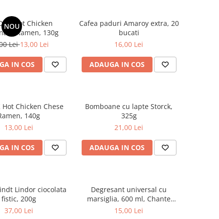
DAK Hot Chicken
Cafea paduri Amaroy extra, 20
NOU
nara Ramen, 130g
bucati
00 Lei
13,00 Lei
16,00 Lei
GA IN COS
ADAUGA IN COS
 Hot Chicken Chese
Bomboane cu lapte Storck,
Ramen, 140g
325g
13,00 Lei
21,00 Lei
GA IN COS
ADAUGA IN COS
indt Lindor ciocolata
Degresant universal cu
fistic, 200g
marsiglia, 600 ml, Chante
Clair
37,00 Lei
15,00 Lei