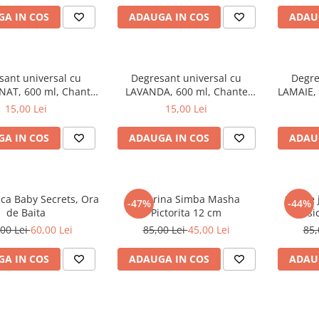
A IN COS
ADAUGA IN COS
ADAU
sant universal cu
Degresant universal cu
Degre
AT, 600 ml, Chante
LAVANDA, 600 ml, Chante
LAMAIE, 
Clair
Clair
15,00 Lei
15,00 Lei
A IN COS
ADAUGA IN COS
ADAU
aca Baby Secrets, Ora
Figurina Simba Masha
Set de
-47%
-44%
de Baita
Pictorita 12 cm
Music
00 Lei
60,00 Lei
85,00 Lei
45,00 Lei
85,
A IN COS
ADAUGA IN COS
ADAU