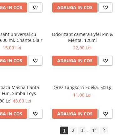
GA IN COS
ADAUGA IN COS
sant universal cu
Odorizant cameră Eyfel Pin &
600 ml, Chante Clair
Menta, 120ml
15,00 Lei
22,00 Lei
GA IN COS
ADAUGA IN COS
 joaca Masha Canta
Orez Langkorn Edeka, 500 g
 Fun, Simba Toys
11,00 Lei
00 Lei
48,00 Lei
GA IN COS
ADAUGA IN COS
1
2
3
11
...