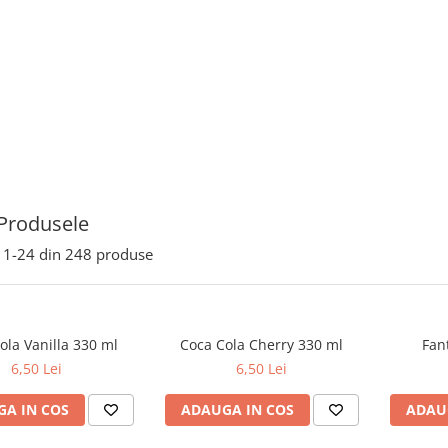
Produsele
1-
24
din
248
produse
ola Vanilla 330 ml
Coca Cola Cherry 330 ml
Fan
6,50 Lei
6,50 Lei
A IN COS
ADAUGA IN COS
ADAU