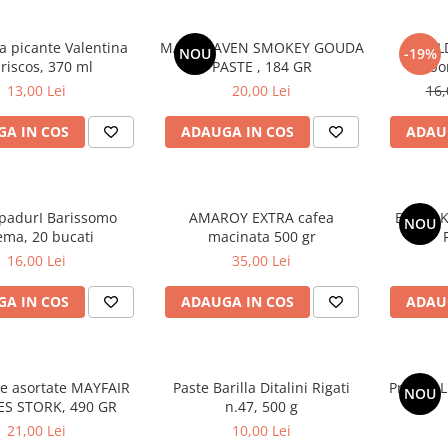
a picante Valentina
MAC HEAVEN SMOKEY GOUDA
BUL
NOU
-19%
riscos, 370 ml
PASTE , 184 GR
Carbo
13,00 Lei
20,00 Lei
16,
A IN COS
ADAUGA IN COS
ADAU
padurI Barissomo
AMAROY EXTRA cafea
BULDAK
NOU
ema, 20 bucati
macinata 500 gr
16,00 Lei
35,00 Lei
A IN COS
ADAUGA IN COS
ADAU
e asortate MAYFAIR
Paste Barilla Ditalini Rigati
Praline L
NOU
ES STORK, 490 GR
n.47, 500 g
21,00 Lei
10,00 Lei