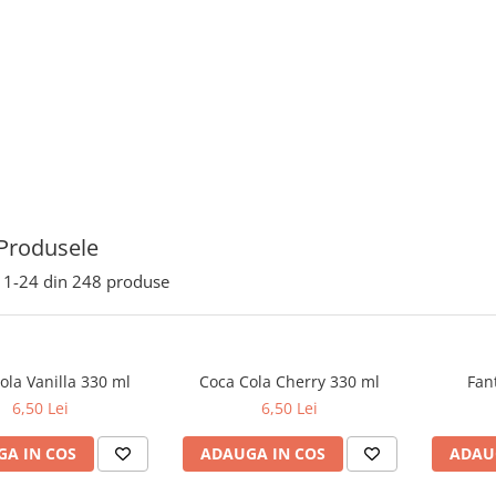
Produsele
1-
24
din
248
produse
ola Vanilla 330 ml
Coca Cola Cherry 330 ml
Fan
6,50 Lei
6,50 Lei
A IN COS
ADAUGA IN COS
ADAU