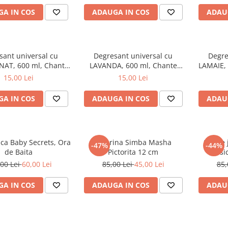
A IN COS
ADAUGA IN COS
ADAU
sant universal cu
Degresant universal cu
Degre
AT, 600 ml, Chante
LAVANDA, 600 ml, Chante
LAMAIE, 
Clair
Clair
15,00 Lei
15,00 Lei
A IN COS
ADAUGA IN COS
ADAU
aca Baby Secrets, Ora
Figurina Simba Masha
Set de
-47%
-44%
de Baita
Pictorita 12 cm
Music
00 Lei
60,00 Lei
85,00 Lei
45,00 Lei
85,
A IN COS
ADAUGA IN COS
ADAU