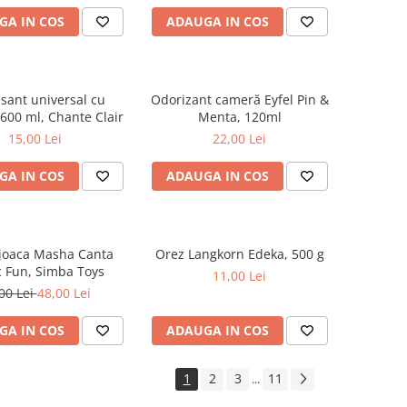
GA IN COS
ADAUGA IN COS
sant universal cu
Odorizant cameră Eyfel Pin &
600 ml, Chante Clair
Menta, 120ml
15,00 Lei
22,00 Lei
GA IN COS
ADAUGA IN COS
 joaca Masha Canta
Orez Langkorn Edeka, 500 g
 Fun, Simba Toys
11,00 Lei
00 Lei
48,00 Lei
GA IN COS
ADAUGA IN COS
1
2
3
11
...