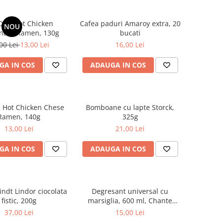
DAK Hot Chicken
Cafea paduri Amaroy extra, 20
NOU
nara Ramen, 130g
bucati
00 Lei
13,00 Lei
16,00 Lei
GA IN COS
ADAUGA IN COS
 Hot Chicken Chese
Bomboane cu lapte Storck,
Ramen, 140g
325g
13,00 Lei
21,00 Lei
GA IN COS
ADAUGA IN COS
indt Lindor ciocolata
Degresant universal cu
fistic, 200g
marsiglia, 600 ml, Chante
Clair
37,00 Lei
15,00 Lei