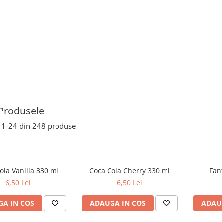
Produsele
1-
24
din
248
produse
ola Vanilla 330 ml
Coca Cola Cherry 330 ml
Fan
6,50 Lei
6,50 Lei
A IN COS
ADAUGA IN COS
ADAU