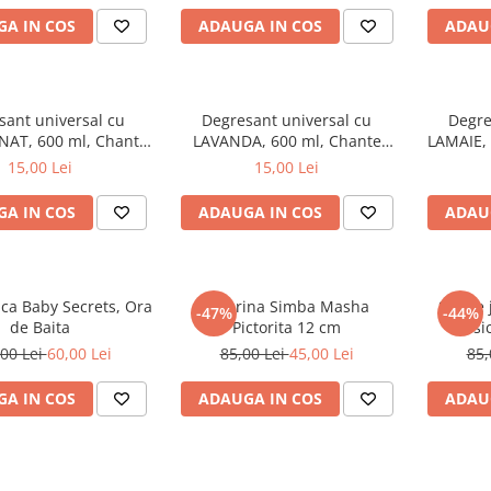
A IN COS
ADAUGA IN COS
ADAU
sant universal cu
Degresant universal cu
Degre
AT, 600 ml, Chante
LAVANDA, 600 ml, Chante
LAMAIE, 
Clair
Clair
15,00 Lei
15,00 Lei
A IN COS
ADAUGA IN COS
ADAU
aca Baby Secrets, Ora
Figurina Simba Masha
Set de
-47%
-44%
de Baita
Pictorita 12 cm
Music
00 Lei
60,00 Lei
85,00 Lei
45,00 Lei
85,
A IN COS
ADAUGA IN COS
ADAU