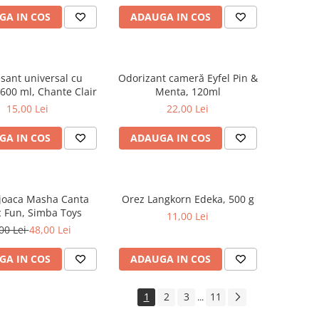
GA IN COS
ADAUGA IN COS
sant universal cu
Odorizant cameră Eyfel Pin &
600 ml, Chante Clair
Menta, 120ml
15,00 Lei
22,00 Lei
GA IN COS
ADAUGA IN COS
 joaca Masha Canta
Orez Langkorn Edeka, 500 g
 Fun, Simba Toys
11,00 Lei
00 Lei
48,00 Lei
GA IN COS
ADAUGA IN COS
1
2
3
11
...