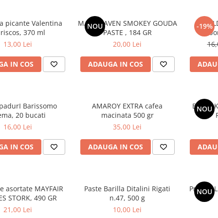
a picante Valentina
MAC HEAVEN SMOKEY GOUDA
BUL
NOU
-19%
riscos, 370 ml
PASTE , 184 GR
Carbo
13,00 Lei
20,00 Lei
16,
A IN COS
ADAUGA IN COS
ADAU
padurI Barissomo
AMAROY EXTRA cafea
BULDAK
NOU
ema, 20 bucati
macinata 500 gr
16,00 Lei
35,00 Lei
A IN COS
ADAUGA IN COS
ADAU
e asortate MAYFAIR
Paste Barilla Ditalini Rigati
Praline L
NOU
ES STORK, 490 GR
n.47, 500 g
21,00 Lei
10,00 Lei