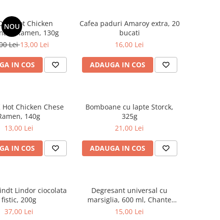
DAK Hot Chicken
Cafea paduri Amaroy extra, 20
NOU
nara Ramen, 130g
bucati
00 Lei
13,00 Lei
16,00 Lei
GA IN COS
ADAUGA IN COS
 Hot Chicken Chese
Bomboane cu lapte Storck,
Ramen, 140g
325g
13,00 Lei
21,00 Lei
GA IN COS
ADAUGA IN COS
indt Lindor ciocolata
Degresant universal cu
fistic, 200g
marsiglia, 600 ml, Chante
Clair
37,00 Lei
15,00 Lei