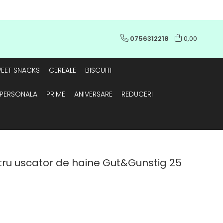
0756312218
0,00
EET SNACKS
CEREALE
BISCUITI
E PERSONALA
PRIME
ANIVERSARE
REDUCERI
tru uscator de haine Gut&Gunstig 25