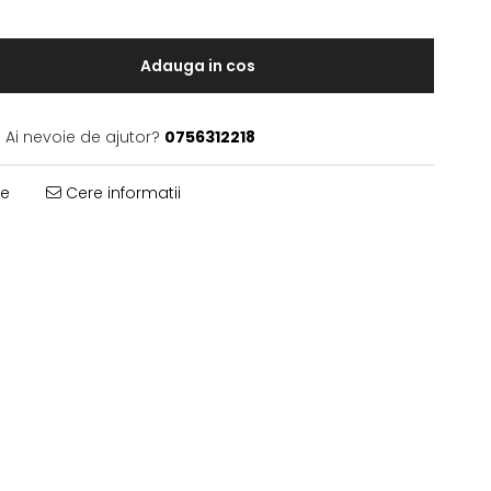
Adauga in cos
Ai nevoie de ajutor?
0756312218
te
Cere informatii