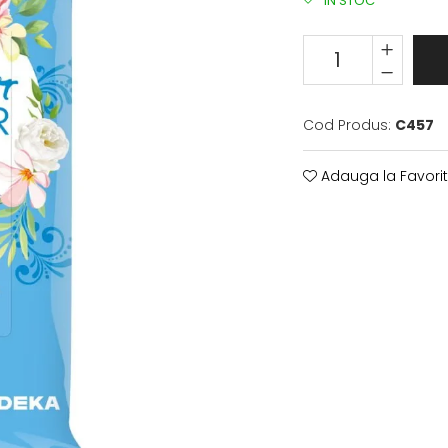
IN STOC
Cod Produs:
C457
Adauga la Favori