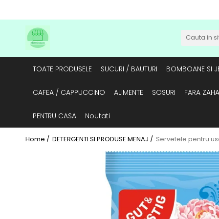
TOATE PRODUSELE
SUCURI / BAUTURI
BOMBOANE SI JE
CAFEA / CAPPUCCINO
ALIMENTE
SOSURI
FARA ZAH
PENTRU CASA
Noutati
Home /
DETERGENTI SI PRODUSE MENAJ /
Servetele pentru u