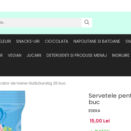
LEURI
SNACKS-URI
CIOCOLATA
NAPOLITANE SI BATOANE
SW
AR
VEGAN
JUCARII
DETERGENTI SI PRODUSE MENAJ
INGRIJIR
scator de haine Gut&Gunstig 25 buc
Servetele pen
buc
EDEKA
15,00 Lei