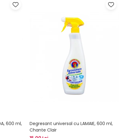
A, 600 ml,
Degresant universal cu LAMAIE, 600 ml,
Odori
Chante Clair
120ml
15,00 Lei
22,00