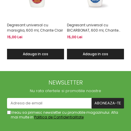
Degresant universal cu
Degresant universal cu
De
marsiglia, 600 ml, Chante Clair
BICARBONAT, 600 ml, Chante
LA
Clair
15,00 Lei
15,00 Lei
15
Adauga in cos
Adauga in cos
NEWSLETTER
Nu rata ofertele si promotiile noastre
Vreau sa primesc newsletter cu promotiile magazinului. Afla
mai multe in
Politica de Confidentialitate