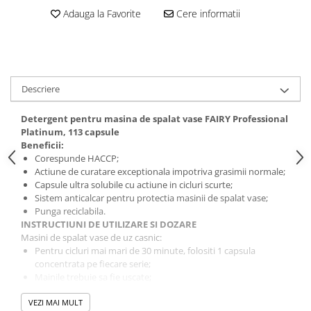
Adauga la Favorite
Cere informatii
Descriere
Detergent pentru masina de spalat vase FAIRY Professional
Platinum, 113 capsule
Beneficii:
Corespunde HACCP;
Actiune de curatare exceptionala impotriva grasimii normale;
Capsule ultra solubile cu actiune in cicluri scurte;
Sistem anticalcar pentru protectia masinii de spalat vase;
Punga reciclabila.
INSTRUCTIUNI DE UTILIZARE SI DOZARE
Masini de spalat vase de uz casnic:
Pentru cicluri mai mari de 30 minute, folositi 1 capsula
concentrata pe fiecare serie;
Mainile trebuie sa fie uscate;
Nu deschideti si nu perforati capsula;
VEZI MAI MULT
Resigilati punga dupa fiecare utilizare;