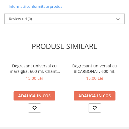
Pentru apa extrem de dura, de peste 26 dH, folositi sare.
Informatii conformitate produs
Review-uri
(0)
PRODUSE SIMILARE
Degresant universal cu
Degresant universal cu
marsiglia, 600 ml, Chante
BICARBONAT, 600 ml,
Clair
Chante Clair
15,00 Lei
15,00 Lei
ADAUGA IN COS
ADAUGA IN COS