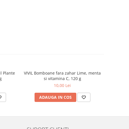
l Plante
VIVIL Bomboane fara zahar Lime, menta
M
g
si vitamina C, 120 g
10,00 Lei
ADAUGA IN COS
AD