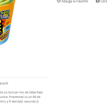
Adauga la Favorite
Cere 
joacă!
 un borcan mic de tăiței falși
r unice. Prezentați ca un fel de
ru a fi derulați, savurați și