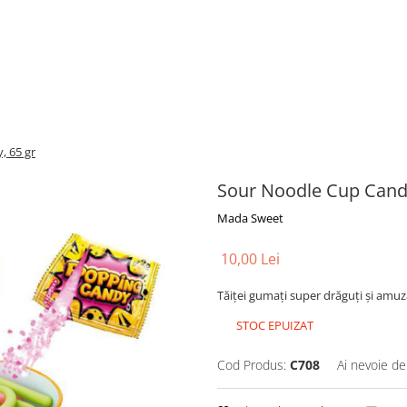
, 65 gr
Sour Noodle Cup Candy
Mada Sweet
10,00 Lei
Tăiței gumați super drăguți și amuza
STOC EPUIZAT
Cod Produs:
C708
Ai nevoie de