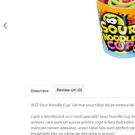
Review-uri
(0)
Descriere
🍜💥 Sour Noodle Cup: Cei mai sour tăiței de pe terenul de 
Cauți o bomboană cu o notă specială? Sour Noodle Cup este
acrișori, care sunt un succes printre copii și fanii dulciurilo
mâncare ramen adevărat, acești tăiței falși sunt perfecți pent
împărtășiți într-un vârtej de distracție și acrișor!