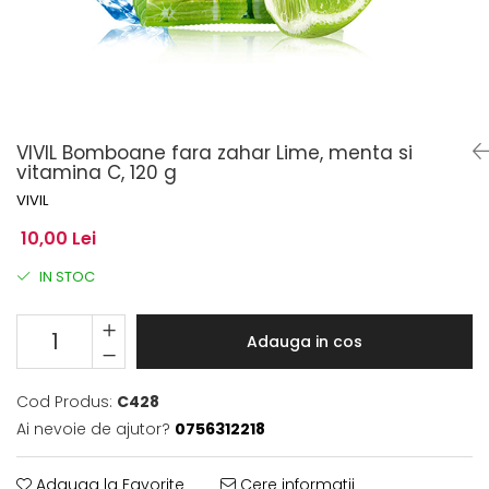
VIVIL Bomboane fara zahar Lime, menta si
vitamina C, 120 g
VIVIL
10,00 Lei
IN STOC
Adauga in cos
Cod Produs:
C428
Ai nevoie de ajutor?
0756312218
Adauga la Favorite
Cere informatii