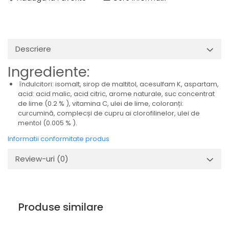
Descriere
Ingrediente:
îndulcitori: isomalt, sirop de maltitol, acesulfam K, aspartam,
acid: acid malic, acid citric, arome naturale, suc concentrat
de lime (0.2 % ), vitamina C, ulei de lime, coloranți:
curcumină, complecși de cupru ai clorofilinelor, ulei de
mentol (0.005 % ).
Informatii conformitate produs
Review-uri
(0)
Produse similare