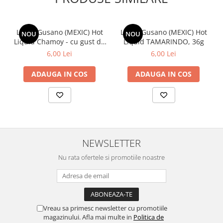
Lucas Gusano (MEXIC) Hot
Lucas Gusano (MEXIC) Hot
NOU
NOU
Liquid Chamoy - cu gust de
Liquid TAMARINDO, 36g
chilli 36g
6,00 Lei
6,00 Lei
ADAUGA IN COS
ADAUGA IN COS
NEWSLETTER
Nu rata ofertele si promotiile noastre
Vreau sa primesc newsletter cu promotiile
magazinului. Afla mai multe in
Politica de