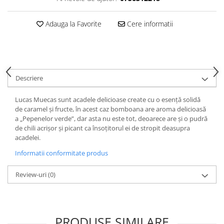
Adauga la Favorite
Cere informatii
Descriere
Lucas Muecas sunt acadele delicioase create cu o esență solidă
de caramel și fructe, în acest caz bomboana are aroma delicioasă
a „Pepenelor verde”, dar asta nu este tot, deoarece are și o pudră
de chili acrișor și picant ca însoțitorul ei de stropit deasupra
acadelei.
Informatii conformitate produs
Review-uri
(0)
PRODUSE SIMILARE