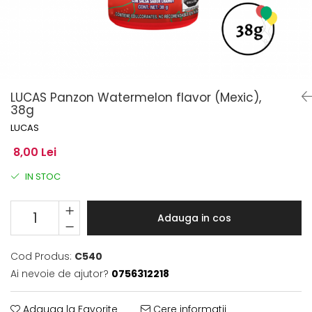
LUCAS Panzon Watermelon flavor (Mexic),
38g
LUCAS
8,00 Lei
IN STOC
Adauga in cos
Cod Produs:
C540
Ai nevoie de ajutor?
0756312218
Adauga la Favorite
Cere informatii