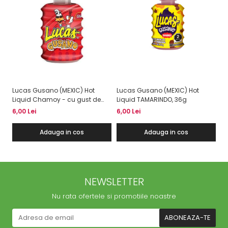
Lucas Gusano (MEXIC) Hot
Lucas Gusano (MEXIC) Hot
Liquid Chamoy - cu gust de
Liquid TAMARINDO, 36g
chilli 36g
6,00 Lei
6,00 Lei
Adauga in cos
Adauga in cos
NEWSLETTER
Nu rata ofertele si promotiile noastre