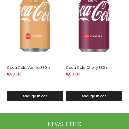
Coca Cola Vanilla 330 ml
Coca Cola Cherry 330 ml
Fa
6,50 Lei
6,50 Lei
6,
Adauga in cos
Adauga in cos
NEWSLETTER