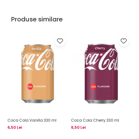
Produse similare
Coca Cola Vanilla 330 ml
Coca Cola Cherry 330 ml
Fa
6,50 Lei
6,50 Lei
6,