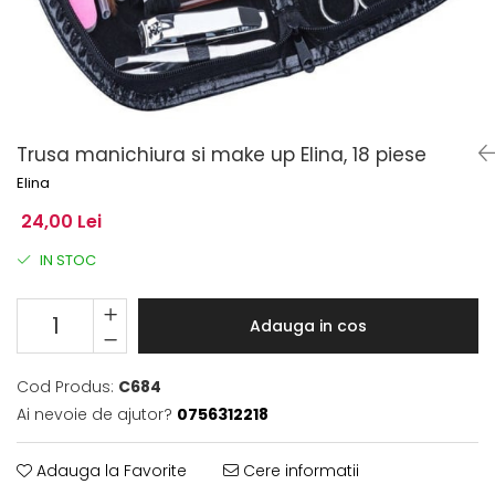
Trusa manichiura si make up Elina, 18 piese
Elina
24,00 Lei
IN STOC
Adauga in cos
Cod Produs:
C684
Ai nevoie de ajutor?
0756312218
Adauga la Favorite
Cere informatii