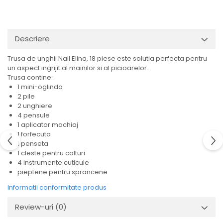
Descriere
Trusa de unghii Nail Elina, 18 piese este solutia perfecta pentru
un aspect ingrijit al mainilor si al picioarelor.
Trusa contine:
1 mini-oglinda
2 pile
2 unghiere
4 pensule
1 aplicator machiaj
1 forfecuta
1 penseta
1 cleste pentru colturi
4 instrumente cuticule
pieptene pentru sprancene
Informatii conformitate produs
Review-uri
(0)