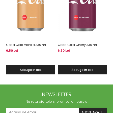
Coca Cola Vanilla 330 ml
Coca Cola Cherry 330 ml
Fa
6,50 Lei
6,50 Lei
6,
Adauga in cos
Adauga in cos
NEWSLETTER
Nu rata ofertele si promotiile noastre