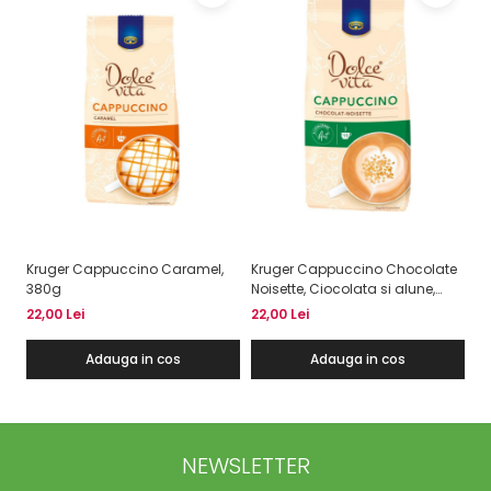
Kruger Cappuccino Caramel,
Kruger Cappuccino Chocolate
Kr
380g
Noisette, Ciocolata si alune,
Cl
380g
22,00 Lei
22,00 Lei
22
Adauga in cos
Adauga in cos
NEWSLETTER