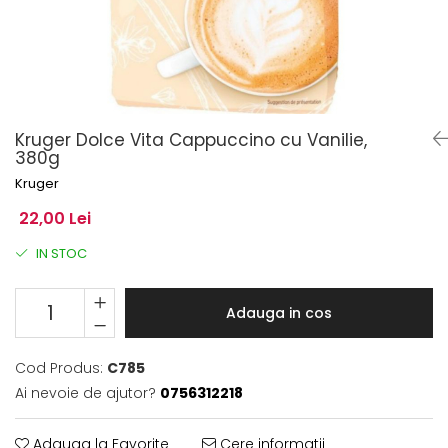
Kruger Dolce Vita Cappuccino cu Vanilie,
380g
Kruger
22,00 Lei
IN STOC
Adauga in cos
Cod Produs:
C785
Ai nevoie de ajutor?
0756312218
Adauga la Favorite
Cere informatii