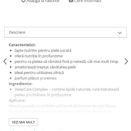
Adauga la Favorite
Cere informatii
Descriere
Caracteristici:
lapte nutritiv pentru piele uscată
oferă nutriție în profunzime
pentru ca pielea să rămână fină și netedă, cât mai mult timp
ameliorează treptat sănătatea pielii
ideal pentru utilizarea zilnică
parfum plăcut și cremos
Ingrediente:
DeepCare Complex – conține lipide naturale, care hidratează
pielea și o hrănesc în profunzime
Aplicare:
Masați pe piele o cantitate suficientă de loțiune de corp Dove;
începeți de la glezne, continuați spre talie și mai departe, pe
partea de sus a corpului, fără a omite mâinile – de la încheieturi
până la umeri.
VEZI MAI MULT