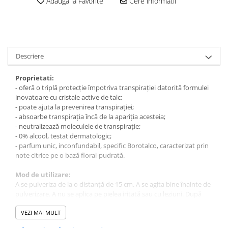
Adauga la Favorite
Cere informatii
Descriere
Proprietati:
- oferă o triplă protecție împotriva transpirației datorită formulei
inovatoare cu cristale active de talc;
- poate ajuta la prevenirea transpirației;
- absoarbe transpirația încă de la apariția acesteia;
- neutralizează moleculele de transpirație;
- 0% alcool, testat dermatologic;
- parfum unic, inconfundabil, specific Borotalco, caracterizat prin
note citrice pe o bază floral-pudrată.
Mod de utilizare:
A se pulveriza de la o distanță de 15 cm. A se agita bine înainte de
pulverizare. A nu se aplica pe pielea iritată sau cu leziuni. După
aplicare, lăsați să se usuce pe piele și nu folosiți produsul în exces.
Ingrediente:
VEZI MAI MULT
Butane, Isobutane, Propane, Cyclopentasiloxane, Aluminum