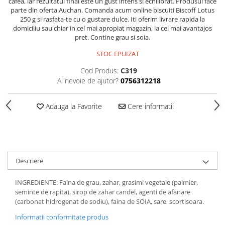
cafea, iar rezultatul final este un gust intens si echilibrat. Produsul face
parte din oferta Auchan. Comanda acum online biscuiti Biscoff Lotus
250 g si rasfata-te cu o gustare dulce. Iti oferim livrare rapida la
domiciliu sau chiar in cel mai apropiat magazin, la cel mai avantajos
pret. Contine grau si soia.
STOC EPUIZAT
Cod Produs:
C319
Ai nevoie de ajutor?
0756312218
Adauga la Favorite
Cere informatii
Descriere
INGREDIENTE:
Faina de grau, zahar, grasimi vegetale (palmier,
seminte de rapita), sirop de zahar candel, agenti de afanare
(carbonat hidrogenat de sodiu), faina de SOIA, sare, scortisoara.
Informatii conformitate produs